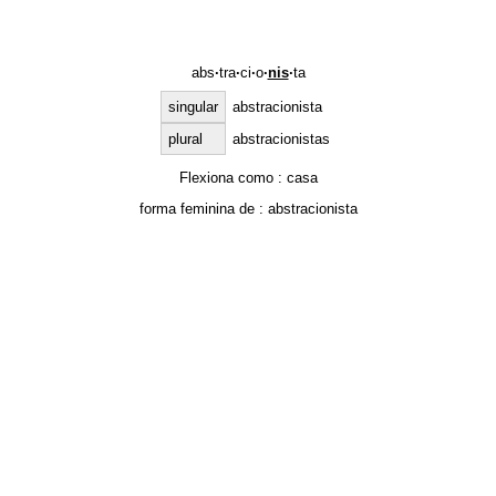
abs
·
tra
·
ci
·
o
·
nis
·
ta
singular
abstracionista
plural
abstracionistas
Flexiona como :
casa
forma feminina de :
abstracionista