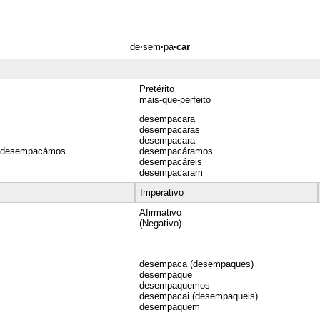
de
·
sem
·
pa
·
car
Pretérito
mais-que-perfeito
desempacara
desempacaras
desempacara
 desempacámos
desempacáramos
desempacáreis
desempacaram
Imperativo
Afirmativo
(Negativo)
-
desempaca (desempaques)
desempaque
desempaquemos
desempacai (desempaqueis)
desempaquem