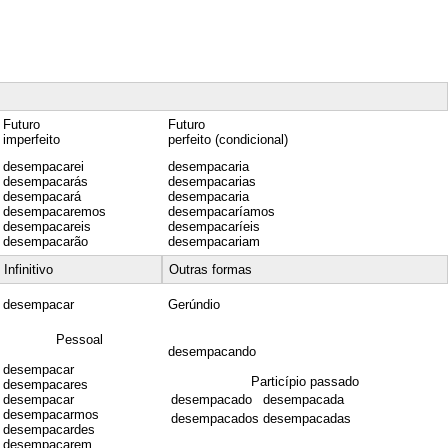
Futuro
Futuro
imperfeito
perfeito (condicional)
desempacarei
desempacaria
desempacarás
desempacarias
desempacará
desempacaria
desempacaremos
desempacaríamos
desempacareis
desempacaríeis
desempacarão
desempacariam
Infinitivo
Outras formas
desempacar
Gerúndio
Pessoal
desempacando
desempacar
Particípio passado
desempacares
desempacar
desempacado
desempacada
desempacarmos
desempacados
desempacadas
desempacardes
desempacarem