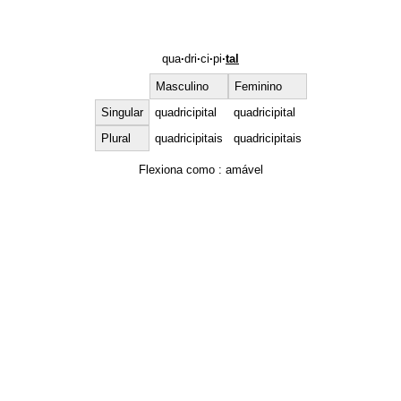
qua
·
dri
·
ci
·
pi
·
tal
Masculino
Feminino
Singular
quadricipital
quadricipital
Plural
quadricipitais
quadricipitais
Flexiona como :
amável