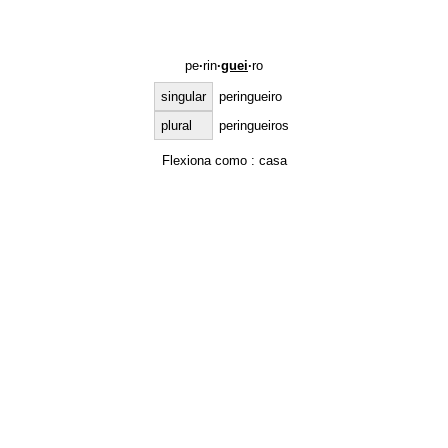
pe
·
rin
·
guei
·
ro
singular
peringueiro
plural
peringueiros
Flexiona como :
casa