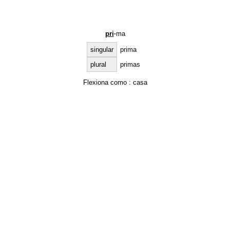
pri
·
ma
singular
prima
plural
primas
Flexiona como :
casa