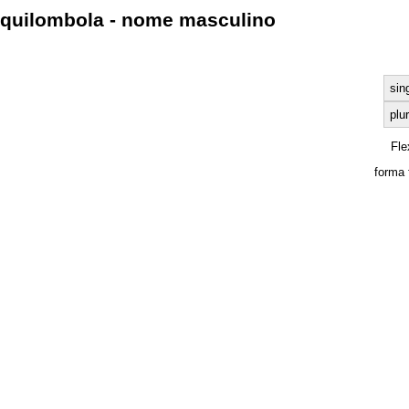
quilombola - nome masculino
sin
plur
Fle
forma 