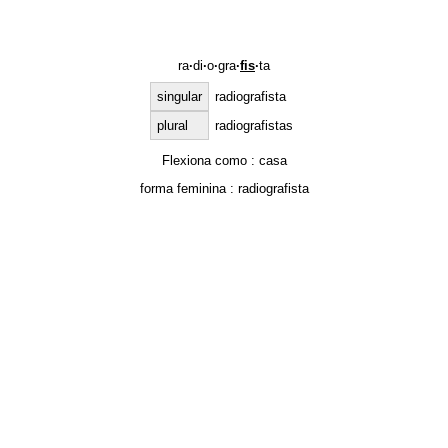
ra
·
di
·
o
·
gra
·
fis
·
ta
singular
radiografista
plural
radiografistas
Flexiona como :
casa
forma feminina :
radiografista