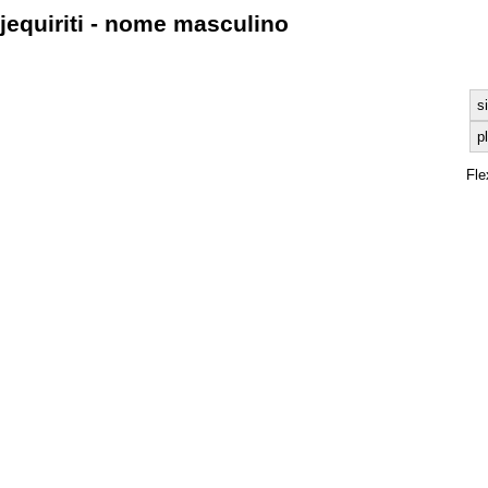
jequiriti - nome masculino
s
pl
Fle