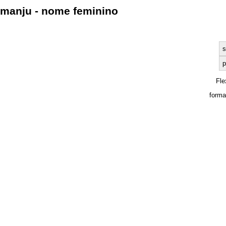
manju - nome feminino
s
p
Fle
forma