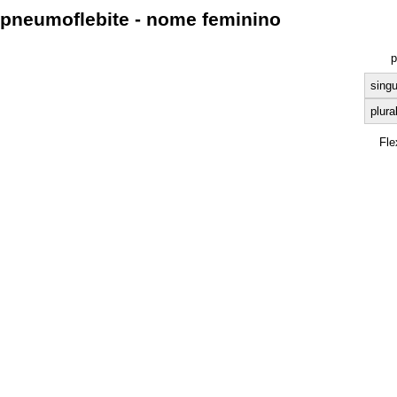
pneumoflebite - nome feminino
p
singu
plura
Fle