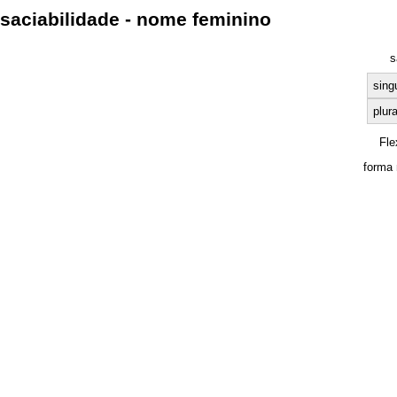
saciabilidade - nome feminino
s
sing
plura
Fle
forma 