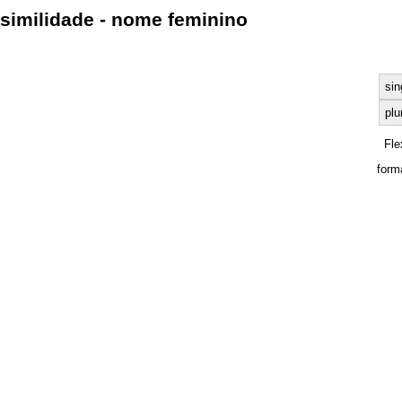
similidade - nome feminino
sin
plu
Fle
form