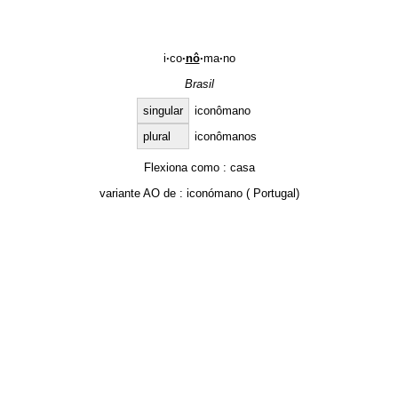
i
·
co
·
nô
·
ma
·
no
Brasil
singular
iconômano
plural
iconômanos
Flexiona como :
casa
variante AO de :
iconómano
( Portugal)