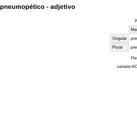
pneumopético - adjetivo
p
Mas
Singular
pne
Plural
pne
Fle
variante A