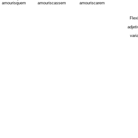
amourisquem
amouriscassem
amouriscarem
Flex
adjet
vari