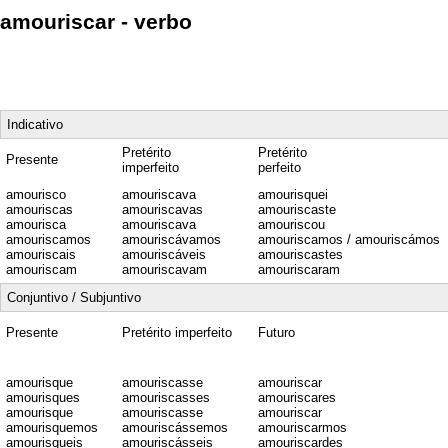
amouriscar - verbo
Indicativo
Pretérito
Pretérito
Presente
imperfeito
perfeito
amourisco
amouriscava
amourisquei
amouriscas
amouriscavas
amouriscaste
amourisca
amouriscava
amouriscou
amouriscamos
amouriscávamos
amouriscamos / amouriscámos
amouriscais
amouriscáveis
amouriscastes
amouriscam
amouriscavam
amouriscaram
Conjuntivo / Subjuntivo
Presente
Pretérito imperfeito
Futuro
amourisque
amouriscasse
amouriscar
amourisques
amouriscasses
amouriscares
amourisque
amouriscasse
amouriscar
amourisquemos
amouriscássemos
amouriscarmos
amourisqueis
amouriscásseis
amouriscardes