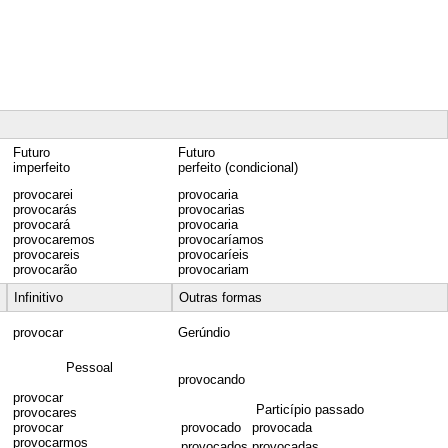
Futuro
Futuro
imperfeito
perfeito (condicional)
provocarei
provocaria
provocarás
provocarias
provocará
provocaria
provocaremos
provocaríamos
provocareis
provocaríeis
provocarão
provocariam
Infinitivo
Outras formas
provocar
Gerúndio
Pessoal
provocando
provocar
Particípio passado
provocares
provocar
provocado
provocada
provocarmos
provocados
provocadas