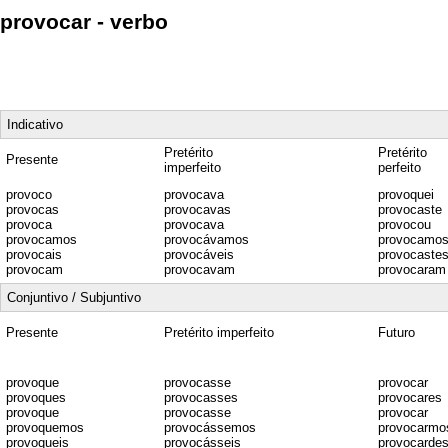
provocar - verbo
Indicativo
Pretérito
Pretérito
Presente
imperfeito
perfeito
provoco
provocava
provoquei
provocas
provocavas
provocaste
provoca
provocava
provocou
provocamos
provocávamos
provocamos
provocais
provocáveis
provocaste
provocam
provocavam
provocaram
Conjuntivo / Subjuntivo
Presente
Pretérito imperfeito
Futuro
provoque
provocasse
provocar
provoques
provocasses
provocares
provoque
provocasse
provocar
provoquemos
provocássemos
provocarmo
provoqueis
provocásseis
provocarde