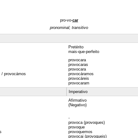
pro
·
vo
·
car
pronominal; transitivo
Pretérito
mais-que-perfeito
provocara
provocaras
provocara
 / provocámos
provocáramos
s
provocáreis
provocaram
Imperativo
Afirmativo
(Negativo)
-
provoca (provoques)
provoque
s
provoquemos
s
provocai (provoqueis)