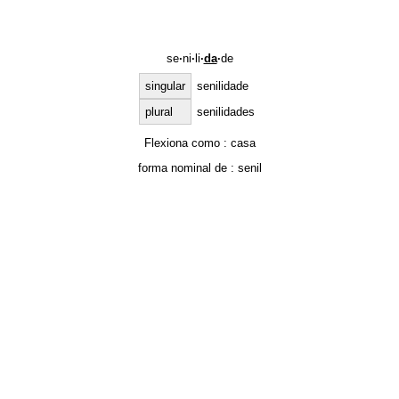
se
·
ni
·
li
·
da
·
de
singular
senilidade
plural
senilidades
Flexiona como :
casa
forma nominal de :
senil