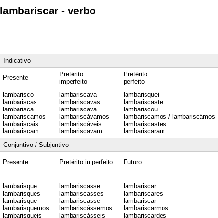
lambariscar - verbo
Indicativo
Pretérito
Pretérito
Presente
imperfeito
perfeito
lambarisco
lambariscava
lambarisquei
lambariscas
lambariscavas
lambariscaste
lambarisca
lambariscava
lambariscou
lambariscamos
lambariscávamos
lambariscamos / lambariscámos
lambariscais
lambariscáveis
lambariscastes
lambariscam
lambariscavam
lambariscaram
Conjuntivo / Subjuntivo
Presente
Pretérito imperfeito
Futuro
lambarisque
lambariscasse
lambariscar
lambarisques
lambariscasses
lambariscares
lambarisque
lambariscasse
lambariscar
lambarisquemos
lambariscássemos
lambariscarmos
lambarisqueis
lambariscásseis
lambariscardes