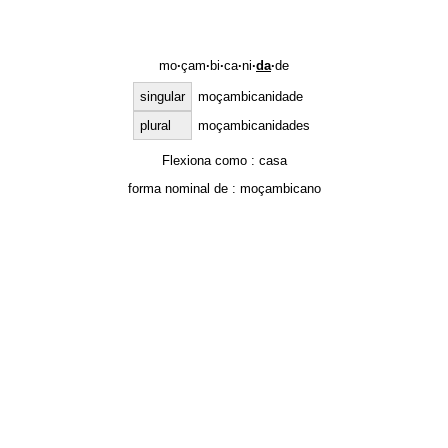
mo
·
çam
·
bi
·
ca
·
ni
·
da
·
de
singular
moçambicanidade
plural
moçambicanidades
Flexiona como :
casa
forma nominal de :
moçambicano