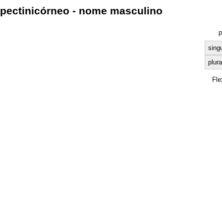
pectinicórneo - nome masculino
p
singu
plura
Fle