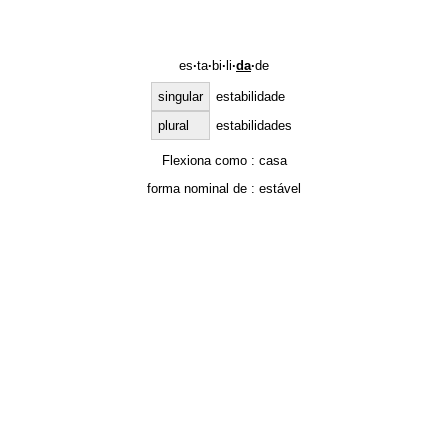
es
·
ta
·
bi
·
li
·
da
·
de
singular
estabilidade
plural
estabilidades
Flexiona como :
casa
forma nominal de :
estável