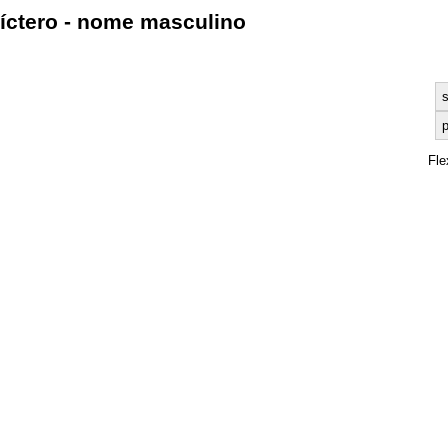
íctero - nome masculino
s
p
Fle