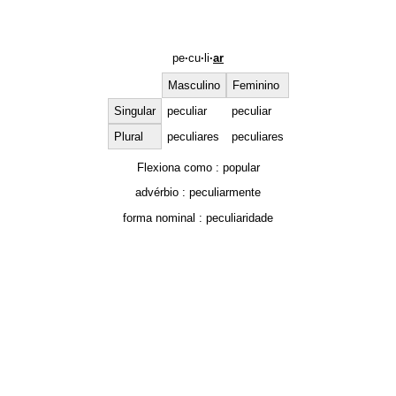
pe
·
cu
·
li
·
ar
Masculino
Feminino
Singular
peculiar
peculiar
Plural
peculiares
peculiares
Flexiona como :
popular
advérbio :
peculiarmente
forma nominal :
peculiaridade