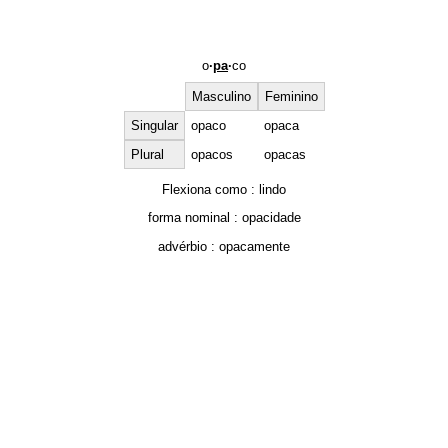
o
·
pa
·
co
Masculino
Feminino
Singular
opaco
opaca
Plural
opacos
opacas
Flexiona como :
lindo
forma nominal :
opacidade
advérbio :
opacamente