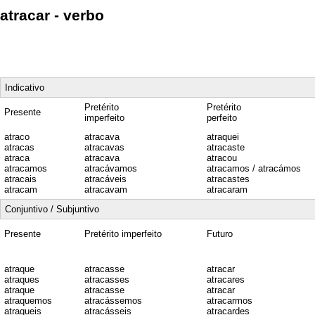
atracar - verbo
Indicativo
Pretérito
Pretérito
Presente
imperfeito
perfeito
atraco
atracava
atraquei
atracas
atracavas
atracaste
atraca
atracava
atracou
atracamos
atracávamos
atracamos / atracámos
atracais
atracáveis
atracastes
atracam
atracavam
atracaram
Conjuntivo / Subjuntivo
Presente
Pretérito imperfeito
Futuro
atraque
atracasse
atracar
atraques
atracasses
atracares
atraque
atracasse
atracar
atraquemos
atracássemos
atracarmos
atraqueis
atracásseis
atracardes