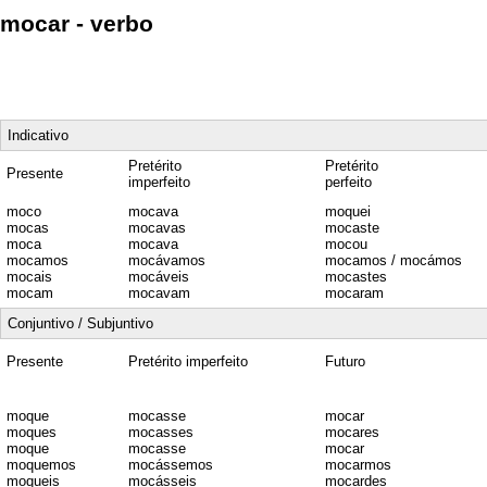
mocar - verbo
Indicativo
Pretérito
Pretérito
Presente
imperfeito
perfeito
moco
mocava
moquei
mocas
mocavas
mocaste
moca
mocava
mocou
mocamos
mocávamos
mocamos / mocámos
mocais
mocáveis
mocastes
mocam
mocavam
mocaram
Conjuntivo / Subjuntivo
Presente
Pretérito imperfeito
Futuro
moque
mocasse
mocar
moques
mocasses
mocares
moque
mocasse
mocar
moquemos
mocássemos
mocarmos
moqueis
mocásseis
mocardes