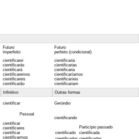
Futuro
Futuro
imperfeito
perfeito (condicional)
cientificarei
cientificaria
cientificarás
cientificarias
cientificará
cientificaria
cientificaremos
cientificaríamos
cientificareis
cientificaríeis
cientificarão
cientificariam
Infinitivo
Outras formas
cientificar
Gerúndio
Pessoal
cientificando
cientificar
Particípio passado
cientificares
cientificar
cientificado
cientificada
cientificarmos
cientificados
cientificadas