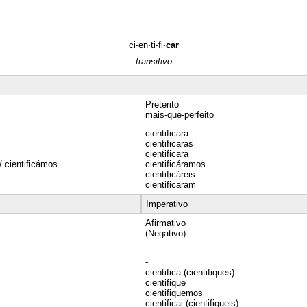
ci
·
en
·
ti
·
fi
·
car
transitivo
Pretérito
mais-que-perfeito
cientificara
cientificaras
cientificara
/ cientificámos
cientificáramos
cientificáreis
cientificaram
Imperativo
Afirmativo
(Negativo)
-
cientifica (cientifiques)
cientifique
cientifiquemos
cientificai (cientifiqueis)