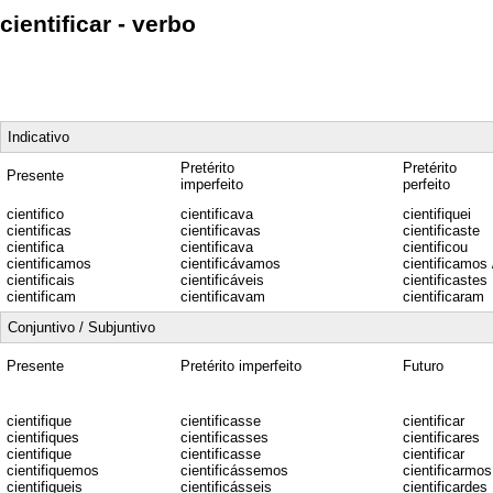
cientificar - verbo
Indicativo
Pretérito
Pretérito
Presente
imperfeito
perfeito
cientifico
cientificava
cientifiquei
cientificas
cientificavas
cientificaste
cientifica
cientificava
cientificou
cientificamos
cientificávamos
cientificamos 
cientificais
cientificáveis
cientificastes
cientificam
cientificavam
cientificaram
Conjuntivo / Subjuntivo
Presente
Pretérito imperfeito
Futuro
cientifique
cientificasse
cientificar
cientifiques
cientificasses
cientificares
cientifique
cientificasse
cientificar
cientifiquemos
cientificássemos
cientificarmos
cientifiqueis
cientificásseis
cientificardes