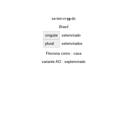
se
·
ten
·
vi
·
ra
·
do
Brasil
singular
setenvirado
plural
setenvirados
Flexiona como :
casa
variante AO :
septenvirado