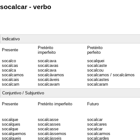
socalcar - verbo
Indicativo
Pretérito
Pretérito
Presente
imperfeito
perfeito
socalco
socalcava
socalquei
socalcas
socalcavas
socalcaste
socalca
socalcava
socalcou
socalcamos
socalcávamos
socalcamos / socalcámos
socalcais
socalcáveis
socalcastes
socalcam
socalcavam
socalcaram
Conjuntivo / Subjuntivo
Presente
Pretérito imperfeito
Futuro
socalque
socalcasse
socalcar
socalques
socalcasses
socalcares
socalque
socalcasse
socalcar
socalquemos
socalcássemos
socalcarmos
socalqueis
socalcásseis
socalcardes