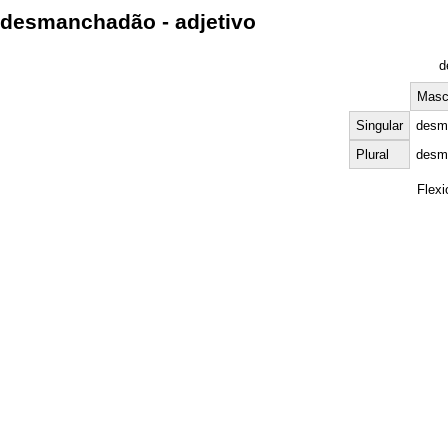
desmanchadão - adjetivo
d
Masc
Singular
desm
Plural
desm
Flex