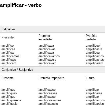
amplificar - verbo
Indicativo
Pretérito
Pretérito
Presente
imperfeito
perfeito
amplifico
amplificava
amplifiquei
amplificas
amplificavas
amplificaste
amplifica
amplificava
amplificou
amplificamos
amplificávamos
amplificamos 
amplificais
amplificáveis
amplificastes
amplificam
amplificavam
amplificaram
Conjuntivo / Subjuntivo
Presente
Pretérito imperfeito
Futuro
amplifique
amplificasse
amplificar
amplifiques
amplificasses
amplificares
amplifique
amplificasse
amplificar
amplifiquemos
amplificássemos
amplificarmos
amplifiqueis
amplificásseis
amplificardes