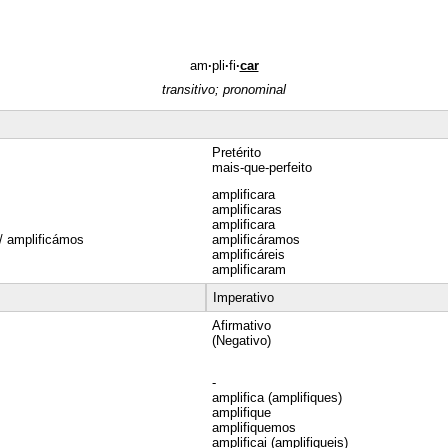
am
·
pli
·
fi
·
car
transitivo; pronominal
Pretérito
mais-que-perfeito
amplificara
amplificaras
amplificara
/ amplificámos
amplificáramos
amplificáreis
amplificaram
Imperativo
Afirmativo
(Negativo)
-
amplifica (amplifiques)
amplifique
amplifiquemos
amplificai (amplifiqueis)