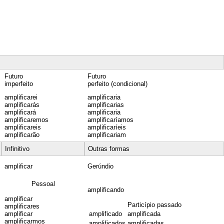
Futuro
Futuro
imperfeito
perfeito (condicional)
amplificarei
amplificaria
amplificarás
amplificarias
amplificará
amplificaria
amplificaremos
amplificaríamos
amplificareis
amplificaríeis
amplificarão
amplificariam
Infinitivo
Outras formas
amplificar
Gerúndio
Pessoal
amplificando
amplificar
Particípio passado
amplificares
amplificar
amplificado
amplificada
amplificarmos
amplificados
amplificadas