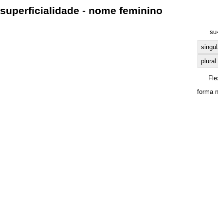
superficialidade - nome feminino
su
singul
plural
Fle
forma 