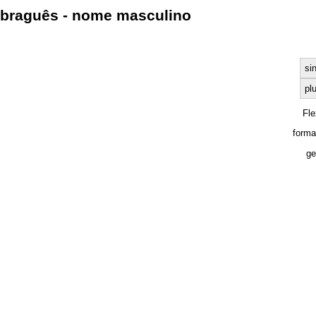
braguês - nome masculino
si
plu
Fl
forma
ge