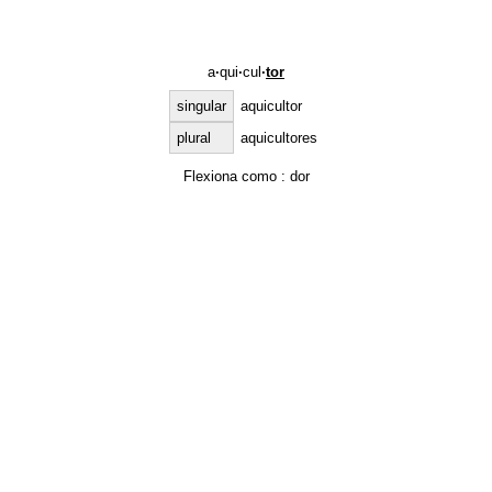
a
·
qui
·
cul
·
tor
singular
aquicultor
plural
aquicultores
Flexiona como :
dor