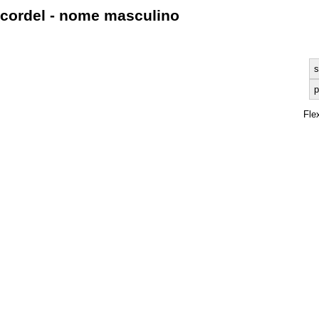
cordel - nome masculino
s
p
Fle