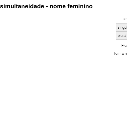
simultaneidade - nome feminino
si
singu
plural
Fle
forma n