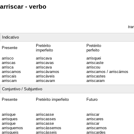
arriscar - verbo
tra
Indicativo
Pretérito
Pretérito
Presente
imperfeito
perfeito
arrisco
arriscava
arrisquei
arriscas
arriscavas
arriscaste
arrisca
arriscava
arriscou
arriscamos
arriscávamos
arriscamos / arriscámos
arriscais
arriscáveis
arriscastes
arriscam
arriscavam
arriscaram
Conjuntivo / Subjuntivo
Presente
Pretérito imperfeito
Futuro
arrisque
arriscasse
arriscar
arrisques
arriscasses
arriscares
arrisque
arriscasse
arriscar
arrisquemos
arriscássemos
arriscarmos
arrisqueis
arriscásseis
arriscardes