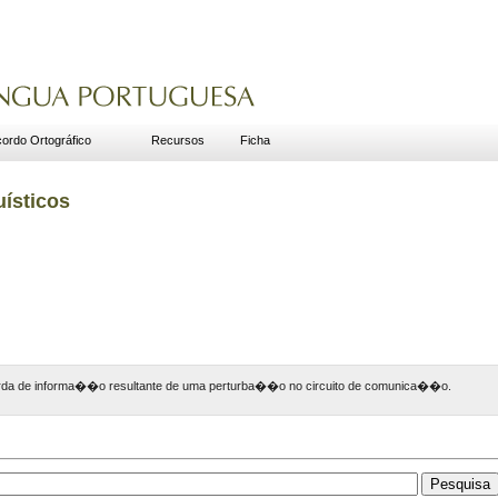
ordo Ortográfico
Recursos
Ficha
uísticos
rda de informa��o resultante de uma perturba��o no circuito de comunica��o.