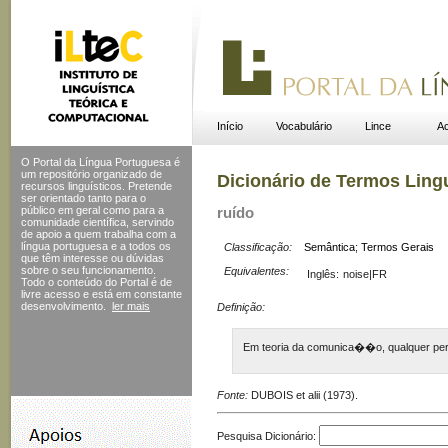
Início
Vocabulário
Lince
Ac
O Portal da Língua Portuguesa é
um repositório organizado de
Dicionário de Termos Ling
recursos linguísticos. Pretende
ser orientado tanto para o
público em geral como para a
ruído
comunidade científica, servindo
de apoio a quem trabalha com a
língua portuguesa e a todos os
Classificação:
Semântica
;
Termos Gerais
que têm interesse ou dúvidas
sobre o seu funcionamento.
Equivalentes:
Inglês:
noise|FR
Todo o conteúdo do Portal
é de
livre acesso e está em constante
desenvolvimento.
ler mais
Definição:
Em teoria da comunica��o, qualquer pe
Fonte:
DUBOIS et alii (1973).
Pesquisa Dicionário: