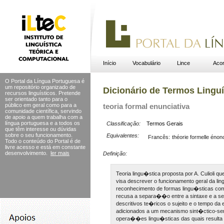
Início
Vocabulário
Lince
Acor
O Portal da Língua Portuguesa é
um repositório organizado de
Dicionário de Termos Linguí
recursos linguísticos. Pretende
ser orientado tanto para o
público em geral como para a
teoria formal enunciativa
comunidade científica, servindo
de apoio a quem trabalha com a
língua portuguesa e a todos os
Classificação:
Termos Gerais
que têm interesse ou dúvidas
sobre o seu funcionamento.
Equivalentes:
Francês:
théorie formelle énonc
Todo o conteúdo do Portal
é de
livre acesso e está em constante
desenvolvimento.
ler mais
Definição:
Teoria lingu�stica proposta por A. Culioli 
visa descrever o funcionamento geral da l
reconhecimento de formas lingu�sticas co
recusa a separa��o entre a sintaxe e a
descritivos te�ricos o sujeito e o tempo
adicionados a um mecanismo sint�ctico-se
opera��es lingu�sticas das quais resulta 