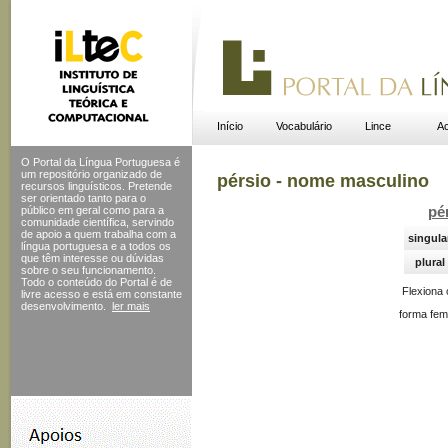
Início
Vocabulário
Lince
Ac
O Portal da Língua Portuguesa é
um repositório organizado de
pérsio - nome masculino
recursos linguísticos. Pretende
ser orientado tanto para o
público em geral como para a
pé
comunidade científica, servindo
de apoio a quem trabalha com a
singula
língua portuguesa e a todos os
que têm interesse ou dúvidas
plural
sobre o seu funcionamento.
Todo o conteúdo do Portal
é de
Flexiona
livre acesso e está em constante
desenvolvimento.
ler mais
forma fem