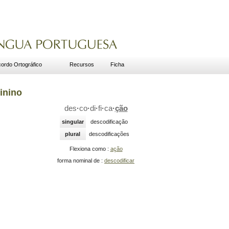
ordo Ortográfico
Recursos
Ficha
inino
des
·
co
·
di
·
fi
·
ca
·
ção
singular
descodificação
plural
descodificações
Flexiona como :
ação
forma nominal de :
descodificar