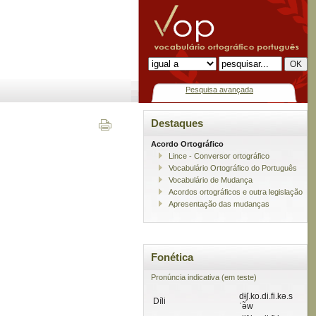
Pesquisa avançada
Destaques
Acordo Ortográfico
Lince - Conversor ortográfico
Vocabulário Ortográfico do Português
Vocabulário de Mudança
Acordos ortográficos e outra legislação
Apresentação das mudanças
Fonética
Pronúncia indicativa (em teste)
dɨʃ.ko.di.fi.kə.s
Díli
ˈə̃w