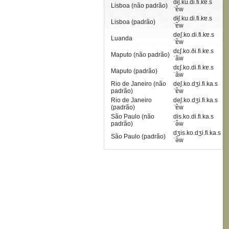
dɨʃ.ku.di.fi.kɐ.s
Lisboa (não padrão)
ˈɐ̃w
dɨʃ.ku.di.fi.kɐ.s
Lisboa (padrão)
ˈɐ̃w
deʃ.ko.di.fi.kɐ.s
Luanda
ˈɐ̃w
dɛʃ.ko.ði.fi.kɐ.s
Maputo (não padrão)
ˈãw
dɛʃ.ko.di.fi.kɐ.s
Maputo (padrão)
ˈãw
Rio de Janeiro (não
deʃ.ko.dʒi.fi.ka.s
padrão)
ˈɐ̃w
Rio de Janeiro
deʃ.ko.dʒi.fi.ka.s
(padrão)
ˈɐ̃w
São Paulo (não
dis.ko.di.fi.ka.s
padrão)
ˈə̃w
dʒis.ko.dʒi.fi.ka.s
São Paulo (padrão)
ˈə̃w