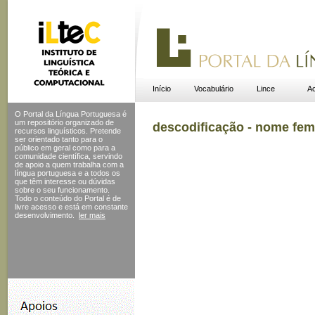
Início
Vocabulário
Lince
Ac
O Portal da Língua Portuguesa é
um repositório organizado de
descodificação - nome fem
recursos linguísticos. Pretende
ser orientado tanto para o
público em geral como para a
comunidade científica, servindo
de apoio a quem trabalha com a
língua portuguesa e a todos os
que têm interesse ou dúvidas
sobre o seu funcionamento.
Todo o conteúdo do Portal
é de
livre acesso e está em constante
desenvolvimento.
ler mais