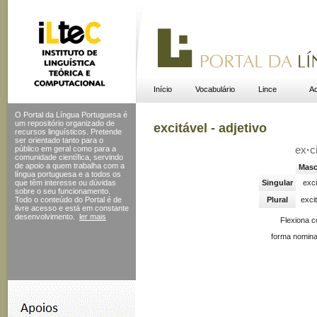
Início
Vocabulário
Lince
Ac
O Portal da Língua Portuguesa é
um repositório organizado de
excitável - adjetivo
recursos linguísticos. Pretende
ser orientado tanto para o
público em geral como para a
ex
·
c
comunidade científica, servindo
de apoio a quem trabalha com a
Masc
língua portuguesa e a todos os
que têm interesse ou dúvidas
Singular
exci
sobre o seu funcionamento.
Todo o conteúdo do Portal
é de
Plural
exci
livre acesso e está em constante
desenvolvimento.
ler mais
Flexiona 
forma nomina