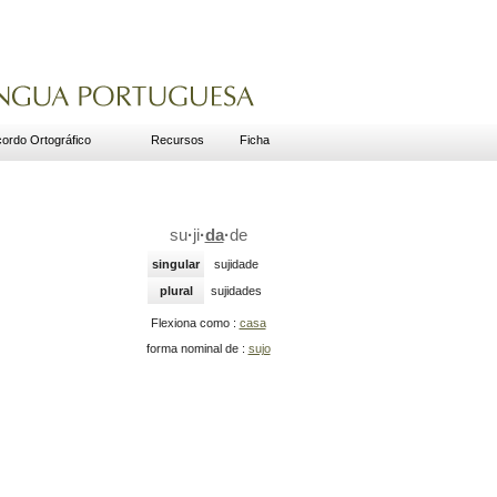
ordo Ortográfico
Recursos
Ficha
su
·
ji
·
da
·
de
singular
sujidade
plural
sujidades
Flexiona como :
casa
forma nominal de :
sujo