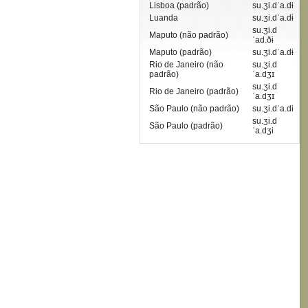
Lisboa (padrão)
su.ʒi.dˈa.dɨ
Luanda
su.ʒi.dˈa.dɨ
su.ʒi.d
Maputo (não padrão)
ˈad.ðɨ
Maputo (padrão)
su.ʒi.dˈa.dɨ
Rio de Janeiro (não
su.ʒi.d
padrão)
ˈa.dʒɪ
su.ʒi.d
Rio de Janeiro (padrão)
ˈa.dʒɪ
São Paulo (não padrão)
su.ʒi.dˈa.di
su.ʒi.d
São Paulo (padrão)
ˈa.dʒi