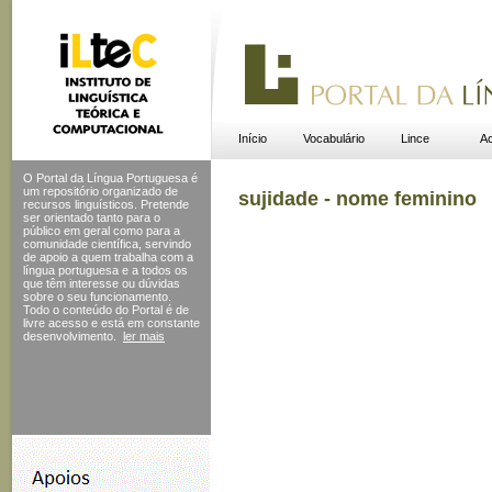
Início
Vocabulário
Lince
Ac
O Portal da Língua Portuguesa é
um repositório organizado de
sujidade - nome feminino
recursos linguísticos. Pretende
ser orientado tanto para o
público em geral como para a
comunidade científica, servindo
de apoio a quem trabalha com a
língua portuguesa e a todos os
que têm interesse ou dúvidas
sobre o seu funcionamento.
Todo o conteúdo do Portal
é de
livre acesso e está em constante
desenvolvimento.
ler mais