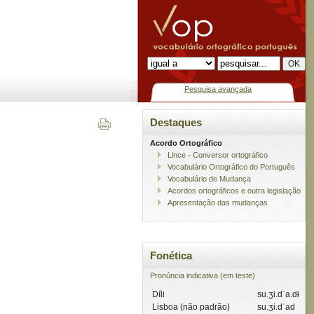
Pesquisa avançada
Destaques
Acordo Ortográfico
Lince - Conversor ortográfico
Vocabulário Ortográfico do Português
Vocabulário de Mudança
Acordos ortográficos e outra legislação
Apresentação das mudanças
Fonética
Pronúncia indicativa (em teste)
Díli
su.ʒi.dˈa.dɨ
Lisboa (não padrão)
su.ʒi.dˈad