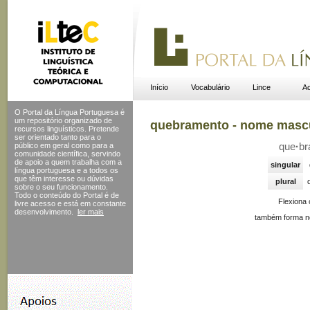
Início
Vocabulário
Lince
Ac
O Portal da Língua Portuguesa é
um repositório organizado de
quebramento - nome masc
recursos linguísticos. Pretende
ser orientado tanto para o
público em geral como para a
que
·
br
comunidade científica, servindo
de apoio a quem trabalha com a
singular
língua portuguesa e a todos os
que têm interesse ou dúvidas
plural
sobre o seu funcionamento.
Todo o conteúdo do Portal
é de
Flexiona
livre acesso e está em constante
desenvolvimento.
ler mais
também forma no