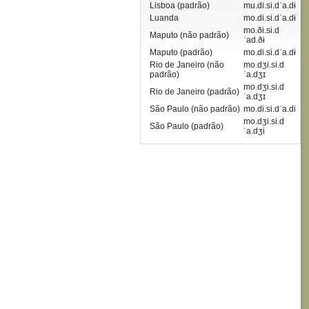
Lisboa (padrão)
mu.di.si.dˈa.dɨ
Luanda
mo.di.si.dˈa.dɨ
mo.ði.si.d
Maputo (não padrão)
ˈad.ðɨ
Maputo (padrão)
mo.di.si.dˈa.dɨ
Rio de Janeiro (não
mo.dʒi.si.d
padrão)
ˈa.dʒɪ
mo.dʒi.si.d
Rio de Janeiro (padrão)
ˈa.dʒɪ
São Paulo (não padrão)
mo.di.si.dˈa.di
mo.dʒi.si.d
São Paulo (padrão)
ˈa.dʒi