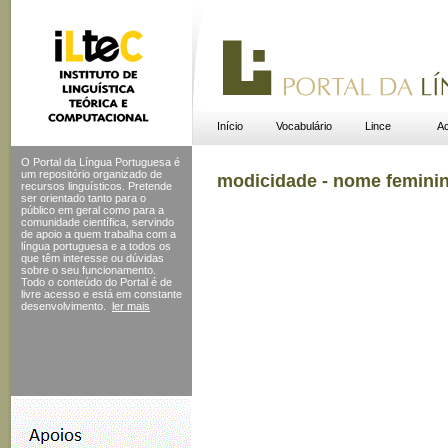
Início
Vocabulário
Lince
Ac
O Portal da Língua Portuguesa é
um repositório organizado de
modicidade - nome femini
recursos linguísticos. Pretende
ser orientado tanto para o
público em geral como para a
comunidade científica, servindo
de apoio a quem trabalha com a
língua portuguesa e a todos os
que têm interesse ou dúvidas
sobre o seu funcionamento.
Todo o conteúdo do Portal
é de
livre acesso e está em constante
desenvolvimento.
ler mais