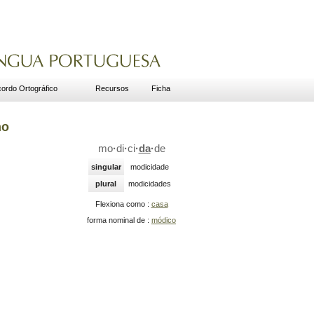
ordo Ortográfico
Recursos
Ficha
no
mo
·
di
·
ci
·
da
·
de
singular
modicidade
plural
modicidades
Flexiona como :
casa
forma nominal de :
módico