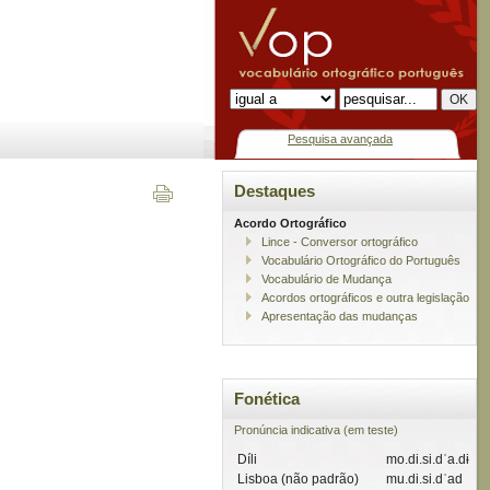
Pesquisa avançada
Destaques
Acordo Ortográfico
Lince - Conversor ortográfico
Vocabulário Ortográfico do Português
Vocabulário de Mudança
Acordos ortográficos e outra legislação
Apresentação das mudanças
Fonética
Pronúncia indicativa (em teste)
Díli
mo.di.si.dˈa.dɨ
Lisboa (não padrão)
mu.di.si.dˈad