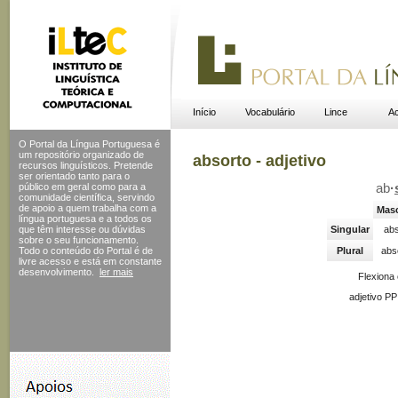
Início
Vocabulário
Lince
Ac
O Portal da Língua Portuguesa é
um repositório organizado de
absorto - adjetivo
recursos linguísticos. Pretende
ser orientado tanto para o
público em geral como para a
ab
·
comunidade científica, servindo
de apoio a quem trabalha com a
Masc
língua portuguesa e a todos os
que têm interesse ou dúvidas
Singular
abs
sobre o seu funcionamento.
Todo o conteúdo do Portal
é de
Plural
abs
livre acesso e está em constante
desenvolvimento.
ler mais
Flexiona
adjetivo PP