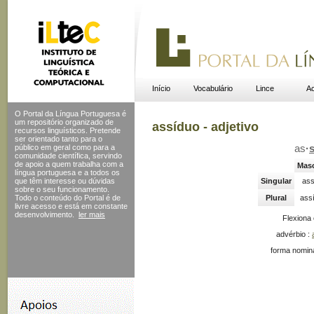
Início
Vocabulário
Lince
Ac
O Portal da Língua Portuguesa é
um repositório organizado de
assíduo - adjetivo
recursos linguísticos. Pretende
ser orientado tanto para o
público em geral como para a
as
·
s
comunidade científica, servindo
de apoio a quem trabalha com a
Masc
língua portuguesa e a todos os
que têm interesse ou dúvidas
Singular
ass
sobre o seu funcionamento.
Todo o conteúdo do Portal
é de
Plural
ass
livre acesso e está em constante
desenvolvimento.
ler mais
Flexiona
advérbio :
forma nomina