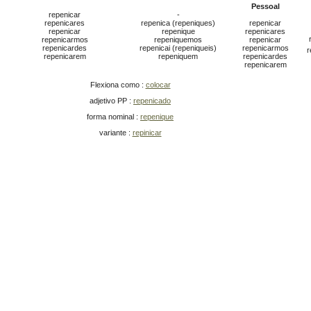
Pessoal
repenicar
-
repenicares
repenica (repeniques)
repenicar
repenicar
repenique
repenicares
repenicarmos
repeniquemos
repenicar
repenicardes
repenicai (repeniqueis)
repenicarmos
r
repenicarem
repeniquem
repenicardes
repenicarem
Flexiona como :
colocar
adjetivo PP :
repenicado
forma nominal :
repenique
variante :
repinicar