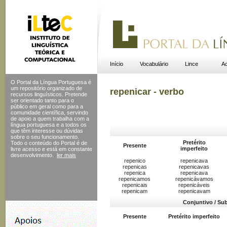
Início
Vocabulário
Lince
Ac
O Portal da Língua Portuguesa é
um repositório organizado de
repenicar - verbo
recursos linguísticos. Pretende
ser orientado tanto para o
público em geral como para a
comunidade científica, servindo
de apoio a quem trabalha com a
língua portuguesa e a todos os
que têm interesse ou dúvidas
sobre o seu funcionamento.
Pretérito
Todo o conteúdo do Portal
é de
Presente
imperfeito
livre acesso e está em constante
desenvolvimento.
ler mais
repenico
repenicava
repenicas
repenicavas
repenica
repenicava
repenicamos
repenicávamos
repenicais
repenicáveis
repenicam
repenicavam
Conjuntivo / Su
Presente
Pretérito imperfeito