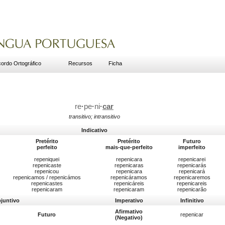
ordo Ortográfico
Recursos
Ficha
re
·
pe
·
ni
·
car
transitivo; intransitivo
Indicativo
Pretérito
Pretérito
Futuro
perfeito
mais-que-perfeito
imperfeito
repeniquei
repenicara
repenicarei
repenicaste
repenicaras
repenicarás
repenicou
repenicara
repenicará
repenicamos / repenicámos
repenicáramos
repenicaremos
repenicastes
repenicáreis
repenicareis
repenicaram
repenicaram
repenicarão
bjuntivo
Imperativo
Infinitivo
Afirmativo
Futuro
repenicar
(Negativo)