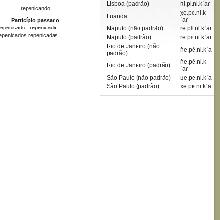
Lisboa (padrão)
ʀɨ.pɨ.ni.kˈaɾ
repenicando
χe.pe.ni.k
Luanda
ˈaɾ
Particípio passado
repenicado
repenicada
Maputo (não padrão)
re.pɛ̃.ni.kˈaɾ
epenicados
repenicadas
Maputo (padrão)
re.pɛ.ni.kˈaɾ
Rio de Janeiro (não
ɦe.pẽ.ni.kˈa
padrão)
ɦe.pẽ.ni.k
Rio de Janeiro (padrão)
ˈaɾ
São Paulo (não padrão)
ʁe.pe.ni.kˈa
São Paulo (padrão)
xe.pe.ni.kˈa