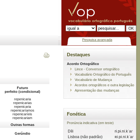
Pesquisa avançada
Destaques
Acordo Ortográfico
Lince - Conversor ortográfico
Vocabulário Ortográfico do Português
Vocabulário de Mudança
Acordos ortográficos e outra legislação
Futuro
Apresentação das mudanças
perfeito (condicional)
repenicaria
repenicarias
repenicaria
repenicaríamos
Fonética
repenicaríeis
repenicariam
Pronúncia indicativa (em teste)
Outras formas
Díli
rɨ.pɨ.ni.kˈaɾ
Gerúndio
Lisboa (não padrão)
ʀɨ.pɨ.ni.kˈaɾ