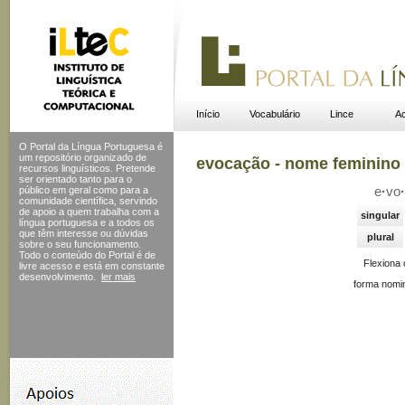
Início
Vocabulário
Lince
Ac
O Portal da Língua Portuguesa é
um repositório organizado de
evocação - nome feminino
recursos linguísticos. Pretende
ser orientado tanto para o
público em geral como para a
e
·
vo
·
comunidade científica, servindo
de apoio a quem trabalha com a
singular
língua portuguesa e a todos os
que têm interesse ou dúvidas
plural
sobre o seu funcionamento.
Todo o conteúdo do Portal
é de
Flexiona
livre acesso e está em constante
desenvolvimento.
ler mais
forma nomin