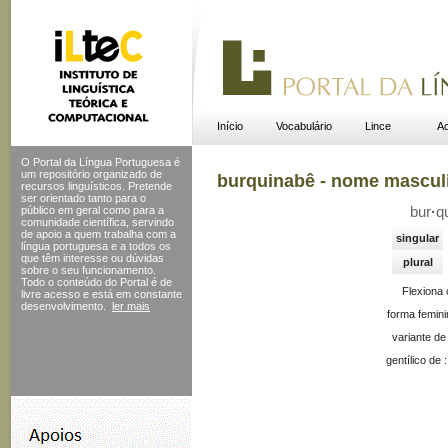
Início
Vocabulário
Lince
Ac
O Portal da Língua Portuguesa é
um repositório organizado de
burquinabê - nome mascul
recursos linguísticos. Pretende
ser orientado tanto para o
público em geral como para a
bur
·
q
comunidade científica, servindo
de apoio a quem trabalha com a
singular
língua portuguesa e a todos os
que têm interesse ou dúvidas
plural
sobre o seu funcionamento.
Todo o conteúdo do Portal
é de
Flexiona
livre acesso e está em constante
desenvolvimento.
ler mais
forma femini
variante de
gentílico de 